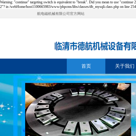
Warning: "continue" targeting switch is equivalent to "break". Did you mean to use "continu
2"? in /webHome/host1100665983/www/phpcms/libs/classes/db_mysqli.class.php on line 25
欢迎来到德航电磁机械有限公司官方网站
首页
关于我们