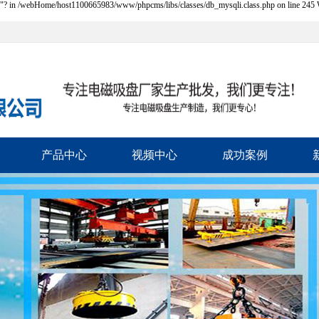
e 2"? in /webHome/host1100665983/www/phpcms/libs/classes/db_mysqli.class.php on line 245 Wa
4
产品中心
视频中心
成功案例