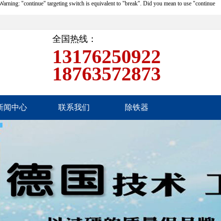
rning: "continue" targeting switch is equivalent to "break". Did you mean to use "continue
全国热线：
13176250922
18763572873
新闻中心
联系我们
除铁器